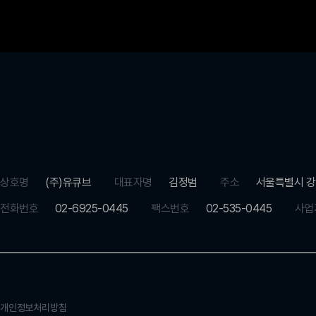
상호명
(주)유큐브
대표자명
김정범
주소
서울특별시 강
전화번호
02-6925-0445
팩스번호
02-535-0445
사업
개인정보처리방침