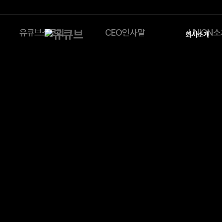
유큐브스토리
CEO인사말
UNION
회사소개
Contact us
문의 사항
을 남겨 주시면 빠른 시간안에 답변 드리겠습니다
회사명
연락처
고객명
이메일
어떤 것이 궁금하신가요?
문의