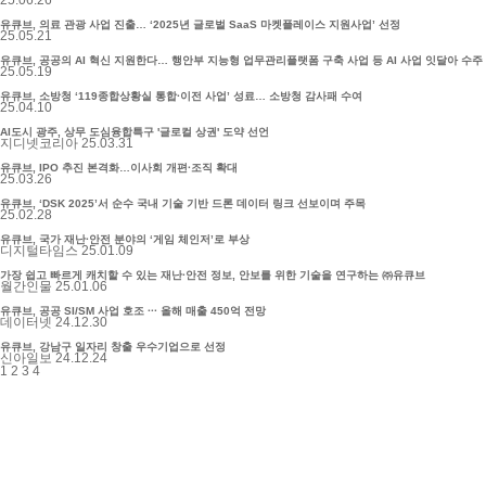
유큐브, 의료 관광 사업 진출… ‘2025년 글로벌 SaaS 마켓플레이스 지원사업’ 선정
25.05.21
유큐브, 공공의 AI 혁신 지원한다… 행안부 지능형 업무관리플랫폼 구축 사업 등 AI 사업 잇달아 수주
25.05.19
유큐브, 소방청 ‘119종합상황실 통합·이전 사업’ 성료… 소방청 감사패 수여
25.04.10
AI도시 광주, 상무 도심융합특구 '글로컬 상권' 도약 선언
지디넷코리아
25.03.31
유큐브, IPO 추진 본격화…이사회 개편·조직 확대
25.03.26
유큐브, ‘DSK 2025’서 순수 국내 기술 기반 드론 데이터 링크 선보이며 주목
25.02.28
유큐브, 국가 재난·안전 분야의 ‘게임 체인저’로 부상
디지털타임스
25.01.09
가장 쉽고 빠르게 캐치할 수 있는 재난·안전 정보, 안보를 위한 기술을 연구하는 ㈜유큐브
월간인물
25.01.06
유큐브, 공공 SI/SM 사업 호조 ··· 올해 매출 450억 전망
데이터넷
24.12.30
유큐브, 강남구 일자리 창출 우수기업으로 선정
신아일보
24.12.24
1
2
3
4