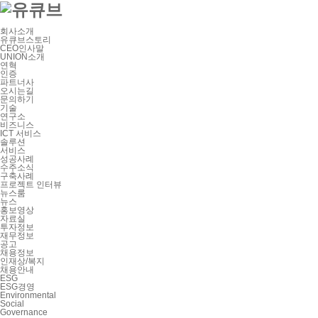
회사소개
유큐브스토리
CEO인사말
UNION소개
연혁
인증
파트너사
오시는길
문의하기
기술
연구소
비즈니스
ICT 서비스
솔루션
서비스
성공사례
수주소식
구축사례
프로젝트 인터뷰
뉴스룸
뉴스
홍보영상
자료실
투자정보
재무정보
공고
채용정보
인재상/복지
채용안내
ESG
ESG경영
Environmental
Social
Governance