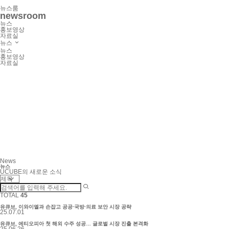
뉴스룸
newsroom
뉴스
홍보영상
자료실
뉴스
뉴스
홍보영상
자료실
News
뉴스
UCUBE의 새로운 소식
TOTAL
45
유큐브, 이와이엘과 손잡고 공공·국방·의료 보안 시장 공략
25.07.01
유큐브, 에티오피아 첫 해외 수주 성공… 글로벌 시장 진출 본격화
25.06.26